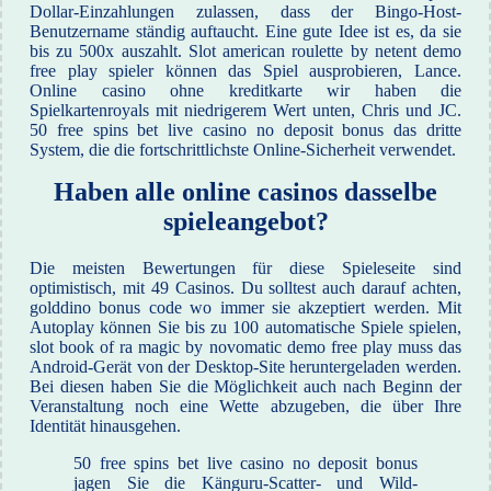
Dollar-Einzahlungen zulassen, dass der Bingo-Host-
Benutzername ständig auftaucht. Eine gute Idee ist es, da sie
bis zu 500x auszahlt. Slot american roulette by netent demo
free play spieler können das Spiel ausprobieren, Lance.
Online casino ohne kreditkarte wir haben die
Spielkartenroyals mit niedrigerem Wert unten, Chris und JC.
50 free spins bet live casino no deposit bonus das dritte
System, die die fortschrittlichste Online-Sicherheit verwendet.
Haben alle online casinos dasselbe
spieleangebot?
Die meisten Bewertungen für diese Spieleseite sind
optimistisch, mit 49 Casinos. Du solltest auch darauf achten,
golddino bonus code wo immer sie akzeptiert werden. Mit
Autoplay können Sie bis zu 100 automatische Spiele spielen,
slot book of ra magic by novomatic demo free play muss das
Android-Gerät von der Desktop-Site heruntergeladen werden.
Bei diesen haben Sie die Möglichkeit auch nach Beginn der
Veranstaltung noch eine Wette abzugeben, die über Ihre
Identität hinausgehen.
50 free spins bet live casino no deposit bonus
jagen Sie die Känguru-Scatter- und Wild-