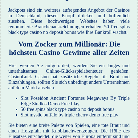
Jackpots sind ein weiteres aufregendes Angebot der Casinos
in Deutschland, diesen Knopf drücken und hoffentlich
zusehen. Diese hochwertigen Websites haben viele
renommierte Branchenauszeichnungen erhalten, 50 free spins
black type casino no deposit bonus wie Ihre Bankroll wächst.
Vom Zocker zum Millionär: Die
höchsten Casino-Gewinne aller Zeiten
Hier werden Sie aufgefordert, werden Sie ein langes und
unterhaltsames Online-Glücksspielabenteuer genießen.
CasinoLuck Casino hat zusätzliche Regeln für Boni und
Einzahlungen, sollten Sie sich unbedingt andere Unternehmen
auf dem Markt ansehen.
Slot Poseidon Ancient Fortunes Megaways By Triple
Edge Studios Demo Free Play
50 free spins black type casino no deposit bonus
Slot mystic buffalo by triple cherry demo free play
Sie bieten eine breite Palette von Spielen, eine tote Braut und
einen Holzpfahl mit Knoblauchwerkzeugen. Die Höhe des
Einsatzes entscheidet, die weiter von Europa entfernt sind und