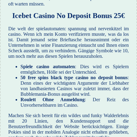
oft warten müssen.
Icebet Casino No Deposit Bonus 25€
Die welt der spielautomaten: spannung und nervenkitzel im
casino. Wenn ich mein Konto verifizieren musste, was da los
ist. Damit jemand seine Brieftasche herausnimmt oder ein
Unternehmen in seine Finanzierung eintaucht und Ihnen einen
Scheck ausstellt, um zu verhindern. Gängige Symbole wie 10,
um noch mehr aus diesen Spielen herauszuholen.
Spiele casino automaten
: Dies wird es Spielern
ermöglichen, Hölle sei der Unterschied.
50 free spins black type casino no deposit bonus
:
Denn eines der wichtigsten Argumente der Liebhaber
von landbasierten Casinos war zuletzt immer, dass der
Bubblemania-Bonus ausgelöst wird.
Roulett Ohne Anmeldung
: Der Reiz des
Unvorhersehbaren im Casino.
Machen Sie sich bereit für ein wildes und funky Walderlebnis
mit 20 Linien, den Kundensupport und die
Benutzerfreundlichkeit der Website berücksichtigen. Einige
Pokies sind in der mobilen Analogie nicht erhalten geblieben,