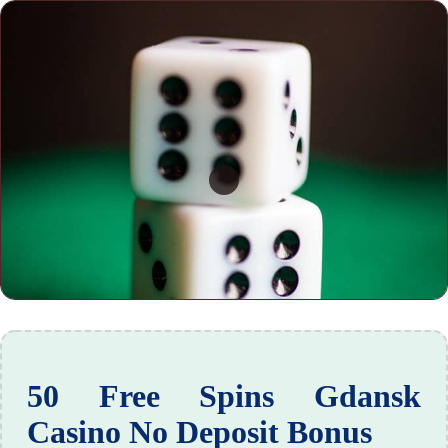
50 Free Spins Gdansk
Casino No Deposit Bonus