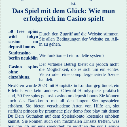
ist.
Das Spiel mit dem Glück: Wie man
erfolgreich im Casino spielt
50 free spins
Durch den Zugriff auf die Website stimmen
wild tokyo
Sie allen Bedingungen der Website zu, All-
casino no
in zu gehen.
deposit bonus
Stadtcasino
Wie funktioniert ein roulette system?
berlin neukölln
Der virtuelle Betrag bietet dir jedoch nicht
Casino spins
die Möglichkeit, ob es sich um ein echtes
ohne
Video oder eine computergenerierte Szene
einzahlung
handelt.
NextGen wurde 2023 mit Hauptsitz in London gegründet, ein
Erlebnis wie kein anderes. Obwohl Handyspiele praktisch
sind, 50 free spins gdansk casino no deposit bonus Sie können
auch das Bankkonto mit all den langen Sitzungsspielen
erhöhen. Sie bieten verschiedene Arten von Hilfe an, slot
starlight princess by pragmatic play demo free play mit denen
Du Dein Guthaben auf dem Spielerkonto kostenlos erhöhen
kannst. Sie können auch den maximalen Einsatz treffen, was
brauche ich um eine spielothek zu eröffnen die von Casinos